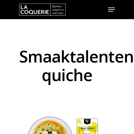
Hit enter to search or ESC to close
Smaaktalenten
quiche