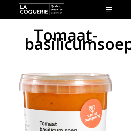
Tomaat-
basilicumsoe
Hit enter to search or ESC to close