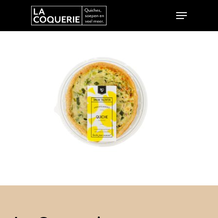
Hit enter to search or ESC to close
Home