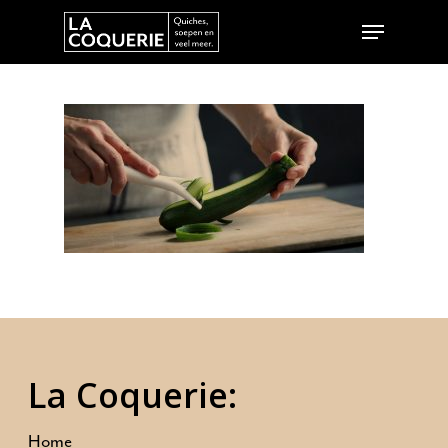
Hit enter to search or ESC to close
La Coquerie:
Home
Ambities
Home